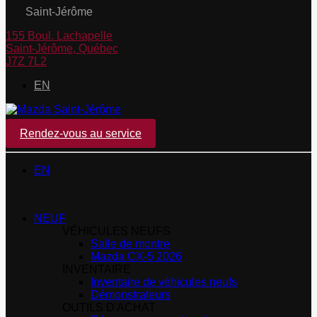
Saint-Jérôme
155 Boul. Lachapelle
Saint-Jérôme
,
Québec
J7Z 7L2
EN
Rendez-vous au service
EN
NEUF
VÉHICULES NEUFS
Salle de montre
Mazda CX-5 2026
INVENTAIRE
Inventaire de véhicules neufs
Démonstrateurs
OUTILS D'ACHAT