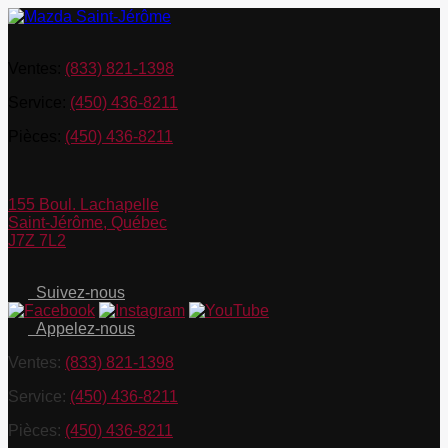
Ventes:
(833) 821-1398
Service:
(450) 436-8211
Pièces:
(450) 436-8211
155 Boul. Lachapelle
Saint-Jérôme
,
Québec
J7Z 7L2
Suivez-nous
Appelez-nous
Ventes:
(833) 821-1398
Service:
(450) 436-8211
Pièces:
(450) 436-8211