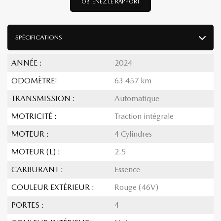
OBTENEZ LE RAPPORT
SPÉCIFICATIONS
ANNÉE :
2024
ODOMÈTRE:
63 457 km
TRANSMISSION :
Automatique
MOTRICITÉ :
Traction intégrale
MOTEUR :
4 Cylindres
MOTEUR (L) :
2.5
CARBURANT :
Essence
COULEUR EXTÉRIEUR :
Rouge (46V)
PORTES :
4