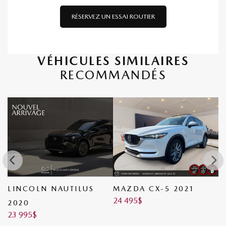
RÉSERVEZ UN ESSAI ROUTIER
VÉHICULES SIMILAIRES
RECOMMANDÉS
LINCOLN NAUTILUS
MAZDA CX-5 2021
N
24 495
$
2
2020
23 995
$