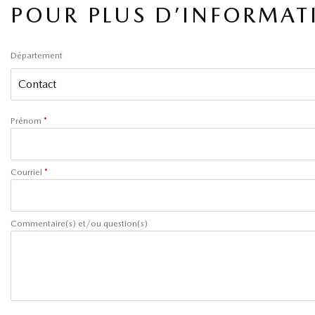
POUR PLUS D’INFORMAT
Département
Prénom
*
Courriel
*
Commentaire(s) et/ou question(s)