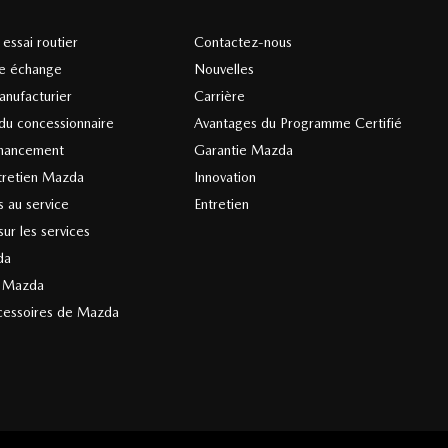
essai routier
Contactez-nous
re échange
Nouvelles
anufacturier
Carrière
du concessionnaire
Avantages du Programme Certifié
nancement
Garantie Mazda
tretien Mazda
Innovation
 au service
Entretien
ur les services
da
s Mazda
cessoires de Mazda