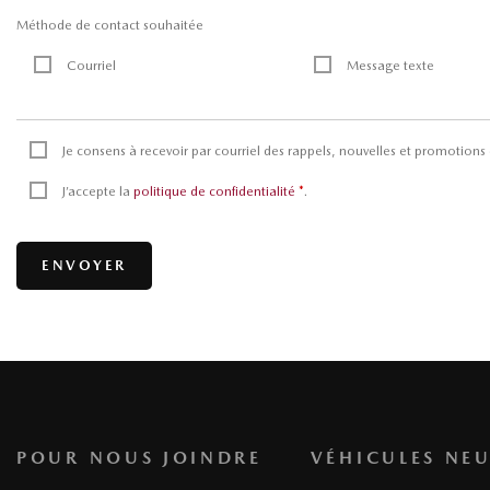
Méthode de contact souhaitée
Courriel
Message texte
Je consens à recevoir par courriel des rappels, nouvelles et promotio
J’accepte la
politique de confidentialité
*
.
POUR NOUS JOINDRE
VÉHICULES NEU