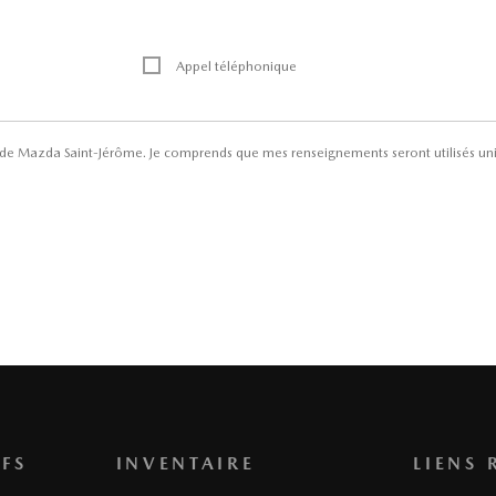
Appel téléphonique
ns de Mazda Saint-Jérôme. Je comprends que mes renseignements seront utilisés un
FS
INVENTAIRE
LIENS 