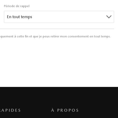
Période de rappel
iquement à cette fin et que je peux retirer mon consentement en tout temps.
RAPIDES
À PROPOS