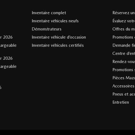
Inventaire complet
Réservez un 
Inventaire véhicules neufs
Évaluez vot
Démonstrateurs
Offres du m
er 2026
Inventaire véhicule d’occasion
Promotions 
hargeable
Inventaire véhicules certifiés
Demande fi
Centre d’en
er 2026
Rendez-vous
hargeable
Promotions s
Pièces Maz
Accessoire
6
Pneus et ac
Entretien