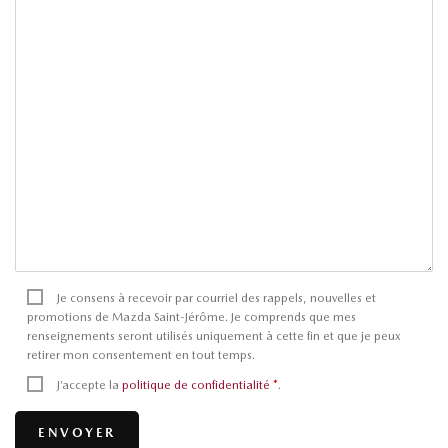
Je consens à recevoir par courriel des rappels, nouvelles et
promotions de Mazda Saint-Jérôme. Je comprends que mes
renseignements seront utilisés uniquement à cette fin et que je peux
retirer mon consentement en tout temps.
J’accepte la
politique de confidentialité
*
.