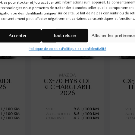
kies pour stocker et/ou accéder aux informations sur l'appareil. Le consentemen
 technologies nous permettra de traiter des données telles que le comportement
igation ou des identifiants uniques sur ce site. Le fait de ne pas consentir ou de ret
 consentement peut affecter négativement certaines caractéristiques et fonctions.
Accepter
Tout refuser
Afficher les préférenc
Politique de cookies
Politique de confidentialité
MAZDA
RIDE
CX-70 HYBRIDE
CX-
26
RECHARGEABLE
L
2026
1 L/100 KM
VILLE:
9.8 L/100 KM
VILLE:
5 L/100 KM
AUTOROUTE:
8.5 L/100 KM
AUTO
4 L/100 KM
COMBINÉE:
4.2 L/100 KM
COMB