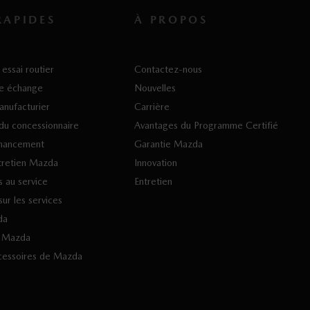
RAPIDES
À PROPOS
essai routier
Contactez-nous
re échange
Nouvelles
anufacturier
Carrière
du concessionnaire
Avantages du Programme Certifié
nancement
Garantie Mazda
tretien Mazda
Innovation
 au service
Entretien
ur les services
da
s Mazda
cessoires de Mazda