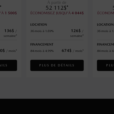
À partir de
*
52 112
$
*
U'À
$
ÉCONOMISEZ JUSQU'À
$
ÉCONOMI
1 500
4 044
LOCATION
LOCATION
136
$
126
$
/
36 mois à 1.69%
/
36 mois à 
semaine*
semaine*
FINANCEMENT
FINANCEM
0
$
674
$
/
mois*
84 mois à 4.99%
/
mois*
84 mois à 
AILS
PLUS DE DÉTAILS
PLU