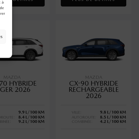
t à
 de
irer
es
MAZDA
MAZDA
70 HYBRIDE
CX-90 HYBRIDE
ÉGER 2026
RECHARGEABLE
2026
9.9 L/100 KM
VILLE:
9.8 L/100 KM
ROUTE:
8.4 L/100 KM
AUTOROUTE:
8.5 L/100 KM
INÉE:
9.2 L/100 KM
COMBINÉE:
4.2 L/100 KM