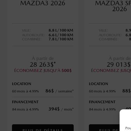
MAZDA3 2026
MAZDA3 S
2026
VILLE:
8.8 L/100 KM
VILLE:
8.
AUTOROUTE:
6.6 L/100 KM
AUTOROUTE:
6.
COMBINÉE:
7.8 L/100 KM
COMBINÉE:
À partir de
À partir de
28 263
$
*
29 013
$
ÉCONOMISEZ JUSQU'À
$
ÉCONOMISEZ JUSQ
500
LOCATION
LOCATION
86
$
88
$
60 mois à 4.99%
/
semaine*
60 mois à 4.99%
FINANCEMENT
FINANCEMENT
394
$
40
84 mois à 4.99%
/
mois*
84 mois à 4.99%
Pou
PLUS DE DÉTAILS
PLUS DE DÉT