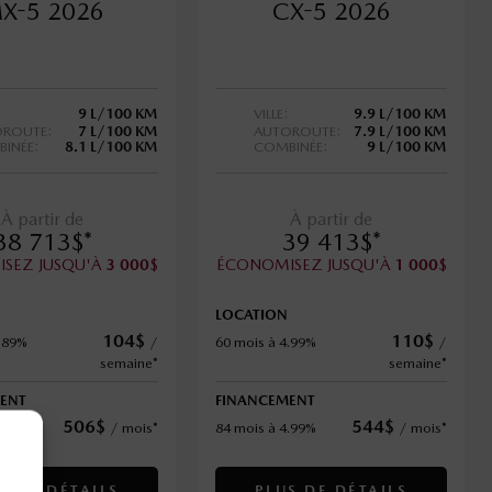
X-5 2026
CX-5 2026
9 L/100 KM
VILLE:
9.9 L/100 KM
ROUTE:
7 L/100 KM
AUTOROUTE:
7.9 L/100 KM
INÉE:
8.1 L/100 KM
COMBINÉE:
9 L/100 KM
À partir de
À partir de
38 713
$
*
39 413
$
*
SEZ JUSQU'À
$
ÉCONOMISEZ JUSQU'À
$
3 000
1 000
LOCATION
104
$
110
$
5.89%
/
60 mois à 4.99%
/
semaine*
semaine*
ENT
FINANCEMENT
506
$
544
$
4.99%
/
mois*
84 mois à 4.99%
/
mois*
S DE DÉTAILS
PLUS DE DÉTAILS