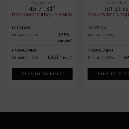
À partir de
À partir de
45 713
$
*
50 213
$
ÉCONOMISEZ JUSQU'À
$
ÉCONOMISEZ JUSQ
3 000
LOCATION
LOCATION
129
$
60 mois à 5.89%
/
48 mois à 3.39%
semaine*
FINANCEMENT
FINANCEMENT
605
$
69
84 mois à 4.99%
/
mois*
84 mois à 4.99%
PLUS DE DÉTAILS
PLUS DE DÉT