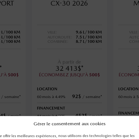
PORT
CX-30 2026
M
9 L/100 KM
VILLE:
9.6 L/100 KM
VILLE:
8 L/100 KM
AUTOROUTE:
7.5 L/100 KM
AUTO
8 L/100 KM
COMBINÉE:
8.7 L/100 KM
COMB
À partir de
*
32 413
$
*
U'À
$
ÉCONOMISEZ JUSQU'À
$
ÉCONOMI
500
500
LOCATION
LOCATION
92
$
/
semaine*
60 mois à 4.49%
/
semaine*
60 mois à 
FINANCEMENT
FINANCEM
4
$
452
$
/
mois*
84 mois à 4.99%
/
mois*
84 mois à 
Gérer le consentement aux cookies
r offrir les meilleures expériences, nous utilisons des technologies telles que les
AILS
PLUS DE DÉTAILS
PLU