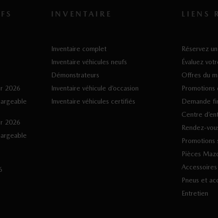
FS
INVENTAIRE
LIENS 
Inventaire complet
Réservez un 
Inventaire véhicules neufs
Évaluez vot
Démonstrateurs
Offres du m
er 2026
Inventaire véhicule d’occasion
Promotions 
hargeable
Inventaire véhicules certifiés
Demande fi
Centre d’en
er 2026
Rendez-vous
hargeable
Promotions s
Pièces Maz
Accessoire
6
Pneus et ac
Entretien