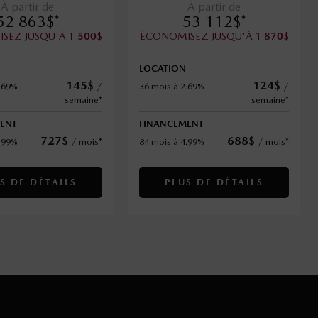
À partir de
À partir de
52 863
$
*
53 112
$
*
SEZ JUSQU'À
$
ÉCONOMISEZ JUSQU'À
$
1 500
1 870
LOCATION
145
$
124
$
1.69%
/
36 mois à 2.69%
/
semaine*
semaine*
ENT
FINANCEMENT
727
$
688
$
4.99%
/
mois*
84 mois à 4.99%
/
mois*
S DE DÉTAILS
PLUS DE DÉTAILS