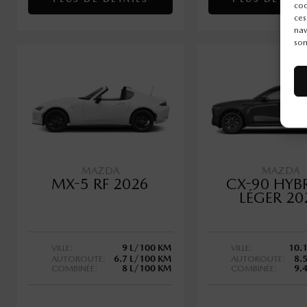
coo
ces
nav
son
MAZDA
MAZDA
MX-5 RF 2026
CX-90 HYB
LÉGER 20
VILLE:
9 L/100 KM
VILLE:
10.
AUTOROUTE:
6.7 L/100 KM
AUTOROUTE:
8.
COMBINÉE:
8 L/100 KM
COMBINÉE:
9.