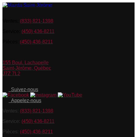
Ventes:
(833) 821-1398
Service:
(450) 436-8211
Pièces:
(450) 436-8211
155 Boul. Lachapelle
Saint-Jérôme
,
Québec
J7Z 7L2
Suivez-nous
Appelez-nous
Ventes:
(833) 821-1398
Service:
(450) 436-8211
Pièces:
(450) 436-8211