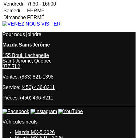
Vendredi
7h30 - 16h00
Samedi
FERMÉ
Dimanche
FERMÉ
Pour nous joindre
Mazda Saint-Jérôme
155 Boul. Lachapelle
Saint-Jérôme
,
Québec
J7Z 7L2
Ventes:
(833) 821-1398
Service:
(450) 436-8211
Pièces:
(450) 436-8211
Véhicules neufs
Mazda MX-5 2026
Mazda MX-5 RF 2026