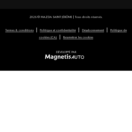
2026 © MAZDA SAINT-JÉRÔME
| Tous droits réservés.
|
|
|
Termes & conditions
Politique et confidentialité
Désabonnement
Politique de
|
cookies (CA)
Paramétrer les cookies
DÉVELOPPÉ PAR