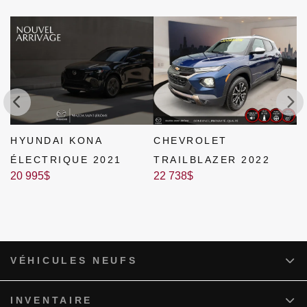
N
HYUNDAI KONA
CHEVROLET
M
2
ÉLECTRIQUE 2021
TRAILBLAZER 2022
20 995
$
22 738
$
VÉHICULES NEUFS
INVENTAIRE