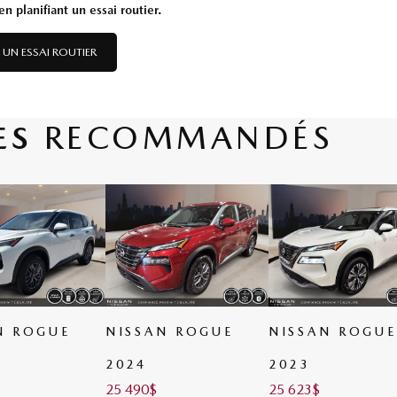
n planifiant un essai routier.
 UN ESSAI ROUTIER
ES
RECOMMANDÉS
N ROGUE
NISSAN ROGUE
NISSAN ROGUE
2024
2023
25 490
$
25 623
$