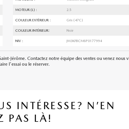
MOTEUR (L) :
2.5
COULEUR EXTÉRIEUR :
Gris (47C)
COULEUR INTÉRIEUR:
Noir
NIV :
JM3KFBCM6P0177994
int-Jérôme. Contactez notre équipe des ventes ou venez nous vi
re l'essai ou le réserver.
US INTÉRESSE? N’EN
Z PAS LÀ!