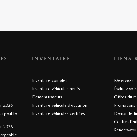
FS
INVENTAIRE
LIENS 
Inventaire complet
Réservez un 
Inventaire véhicules neufs
Évaluez vot
Démonstrateurs
Offres du m
er 2026
Inventaire véhicule d’occasion
Promotions 
hargeable
Inventaire véhicules certifiés
Demande fi
Centre d’en
er 2026
Rendez-vous
hargeable