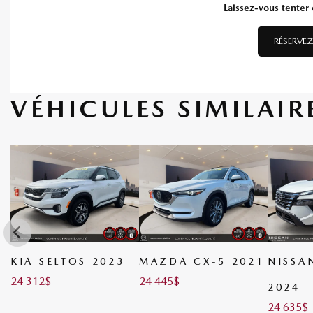
Laissez-vous tenter e
RÉSERVEZ
VÉHICULES SIMILAIR
KIA SELTOS 2023
MAZDA CX-5 2021
NISSA
24 312
$
24 445
$
2024
24 635
$