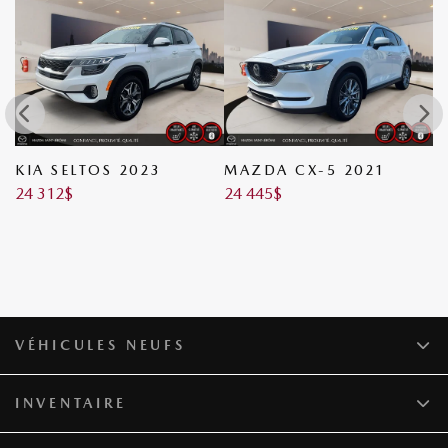
KIA SELTOS 2023
MAZDA CX-5 2021
N
24 312
$
24 445
$
2
VÉHICULES NEUFS
INVENTAIRE