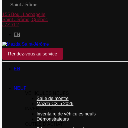
Saint-Jérôme
155 Boul. Lachapelle
Saint-Jérôme
,
Québec
J7Z 7L2
EN
Rendez-vous au service
EN
NEUF
VÉHICULES NEUFS
Salle de montre
Mazda CX-5 2026
INVENTAIRE
Inventaire de véhicules neufs
Démonstrateurs
OUTILS D'ACHAT