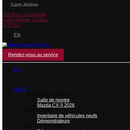
Saint-Jérôme
155 Boul. Lachapelle
Saint-Jérôme
,
Québec
J7Z 7L2
EN
Rendez-vous au service
EN
NEUF
VÉHICULES NEUFS
Salle de montre
Mazda CX-5 2026
INVENTAIRE
Inventaire de véhicules neufs
Démonstrateurs
OUTILS D'ACHAT