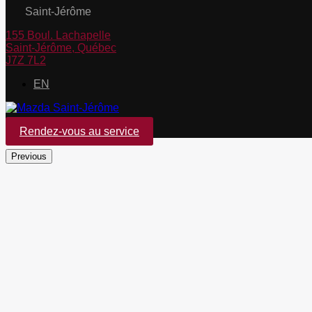
Saint-Jérôme
155 Boul. Lachapelle
Saint-Jérôme
,
Québec
J7Z 7L2
EN
Rendez-vous au service
Previous