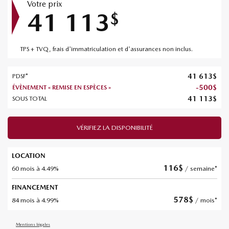
Votre prix
41 113
$
TPS + TVQ, frais d'immatriculation et d'assurances non inclus.
41 613
$
PDSF*
-
500
$
ÉVÈNEMENT « REMISE EN ESPÈCES »
41 113
$
SOUS TOTAL
VÉRIFIEZ LA DISPONIBILITÉ
LOCATION
116
$
60 mois à 4.49%
/ semaine*
FINANCEMENT
578
$
84 mois à 4.99%
/ mois*
Mentions légales