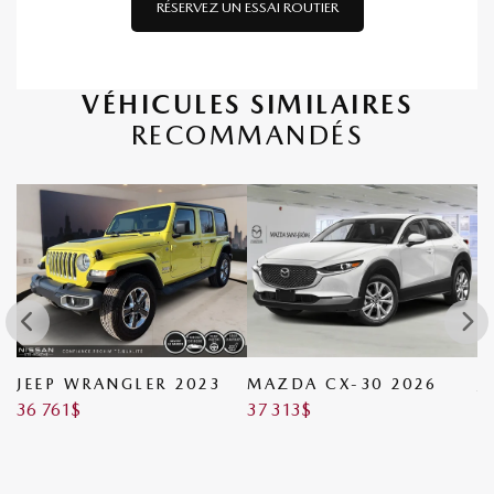
RÉSERVEZ UN ESSAI ROUTIER
VÉHICULES SIMILAIRES
RECOMMANDÉS
JEEP WRANGLER 2023
MAZDA CX-30 2026
J
36 761
$
37 313
$
4
3