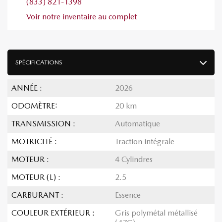
(833) 821-1398
Voir notre inventaire au complet
SPÉCIFICATIONS
ANNÉE :
2026
ODOMÈTRE:
20 km
TRANSMISSION :
Automatique
MOTRICITÉ :
Traction intégrale
MOTEUR :
4 Cylindres
MOTEUR (L) :
2.5
CARBURANT :
Essence
COULEUR EXTÉRIEUR :
Gris polymétal métallisé