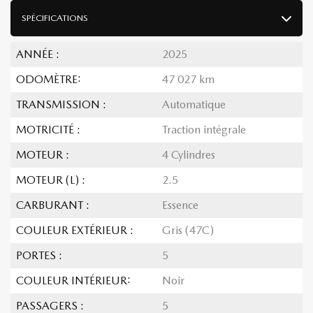
SPÉCIFICATIONS
ANNÉE :
2025
ODOMÈTRE:
47 027 km
TRANSMISSION :
Automatique
MOTRICITÉ :
Traction intégrale
MOTEUR :
4 Cylindres
MOTEUR (L) :
2.5
CARBURANT :
Essence
COULEUR EXTÉRIEUR :
Gris (47C)
PORTES :
5
COULEUR INTÉRIEUR:
Noir
PASSAGERS :
5