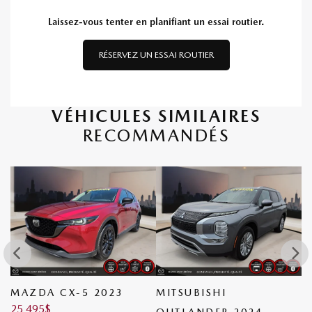
Laissez-vous tenter en planifiant un essai routier.
RÉSERVEZ UN ESSAI ROUTIER
VÉHICULES SIMILAIRES
RECOMMANDÉS
MAZDA CX-5 2023
MITSUBISHI
B
25 495
$