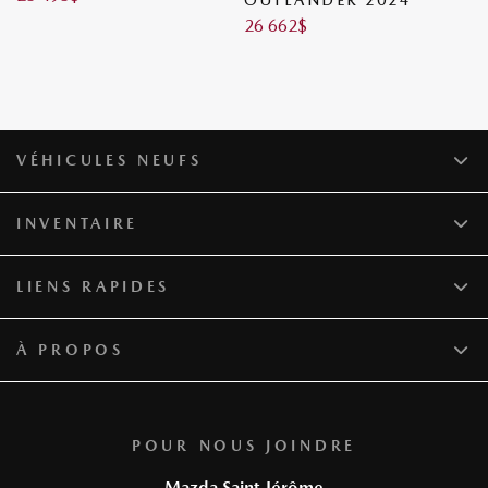
OUTLANDER 2024
2
26 662
$
2
VÉHICULES NEUFS
INVENTAIRE
LIENS RAPIDES
À PROPOS
POUR NOUS JOINDRE
Mazda Saint-Jérôme