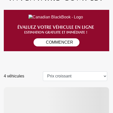
ÉVALUEZ VOTRE VÉHICULE EN LIGNE
ESTIMATION GRATUITE ET IMMÉDIATE !
COMMENCER
4 véhicules
Afficher 17 images en plus
VOIR PLUS