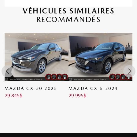
VÉHICULES SIMILAIRES
RECOMMANDÉS
MAZDA CX-30 2025
MAZDA CX-5 2024
M
29 845
$
29 995
$
3