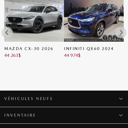
MAZDA CX-30 2026
INFINITI QX60 2024
M
44 263
$
44 974
$
4
VÉHICULES NEUFS
INVENTAIRE