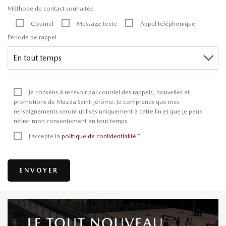
Méthode de contact souhaitée
Courriel
Message texte
Appel téléphonique
Période de rappel
Je consens à recevoir par courriel des rappels, nouvelles et
promotions de Mazda Saint-Jérôme. Je comprends que mes
renseignements seront utilisés uniquement à cette fin et que je peux
retirer mon consentement en tout temps.
J’accepte la
politique de confidentialité
*
.