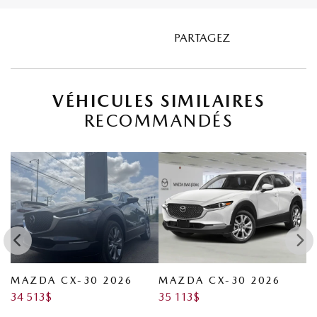
PARTAGEZ
VÉHICULES SIMILAIRES
RECOMMANDÉS
MAZDA CX-30 2026
MAZDA CX-30 2026
M
34 513
$
35 113
$
3