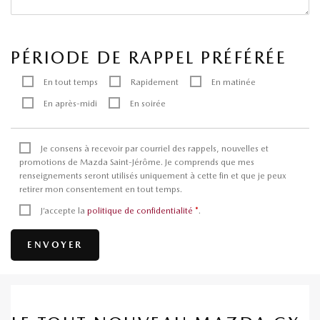
PÉRIODE DE RAPPEL PRÉFÉRÉE
En tout temps
Rapidement
En matinée
En après-midi
En soirée
Je consens à recevoir par courriel des rappels, nouvelles et
promotions de Mazda Saint-Jérôme. Je comprends que mes
renseignements seront utilisés uniquement à cette fin et que je peux
retirer mon consentement en tout temps.
J’accepte la
politique de confidentialité
*
.