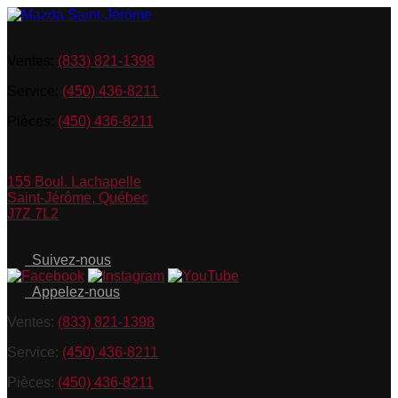
Ventes:
(833) 821-1398
Service:
(450) 436-8211
Pièces:
(450) 436-8211
155 Boul. Lachapelle
Saint-Jérôme
,
Québec
J7Z 7L2
Suivez-nous
Appelez-nous
Ventes:
(833) 821-1398
Service:
(450) 436-8211
Pièces:
(450) 436-8211