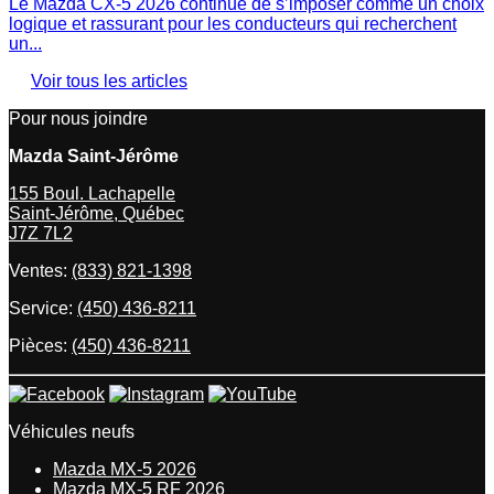
Le Mazda CX-5 2026 continue de s’imposer comme un choix
logique et rassurant pour les conducteurs qui recherchent
un...
Voir tous les articles
Pour nous joindre
Mazda Saint-Jérôme
155 Boul. Lachapelle
Saint-Jérôme
,
Québec
J7Z 7L2
Ventes:
(833) 821-1398
Service:
(450) 436-8211
Pièces:
(450) 436-8211
Véhicules neufs
Mazda MX-5 2026
Mazda MX-5 RF 2026