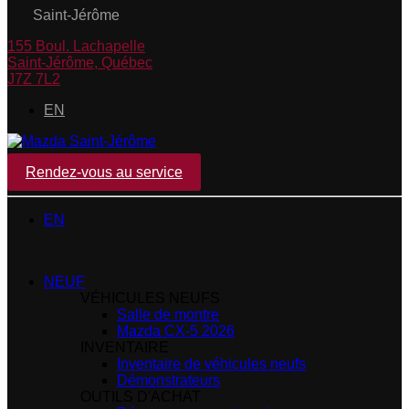
Saint-Jérôme
155 Boul. Lachapelle
Saint-Jérôme
,
Québec
J7Z 7L2
EN
Rendez-vous au service
EN
NEUF
VÉHICULES NEUFS
Salle de montre
Mazda CX-5 2026
INVENTAIRE
Inventaire de véhicules neufs
Démonstrateurs
OUTILS D'ACHAT