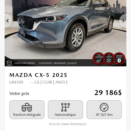
Précédent
Sui
MAZDA CX-5 2025
UM100
– GS | CUIR | AWD |
29 186
$
Votre prix
Traction intégrale
Automatique
47 027 km
PLUS DE CARACTÉRISTIQUES