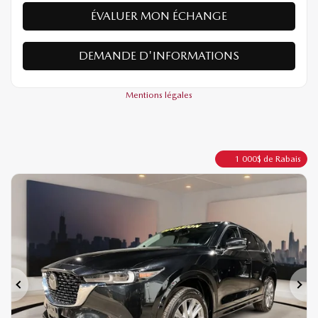
ÉVALUER MON ÉCHANGE
DEMANDE D'INFORMATIONS
Mentions légales
1 000
$
de Rabais
Précédent
Sui