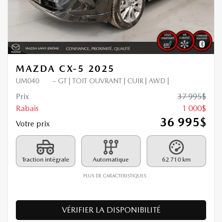
MAZDA CX-5 2025
UM040
– GT | TOIT OUVRANT | CUIR | AWD |
Prix
37 995
$
Rabais
1 000
$
36 995
$
Votre prix
Traction intégrale
Automatique
62 710 km
PLUS DE CARACTÉRISTIQUES
VÉRIFIER LA DISPONIBILITÉ