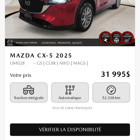
Précédent
Sui
MAZDA CX-5 2025
UM028
– GS | CUIR | AWD | MAGS |
31 995
$
Votre prix
Traction intégrale
Automatique
52 338 km
PLUS DE CARACTÉRISTIQUES
VÉRIFIER LA DISPONIBILITÉ