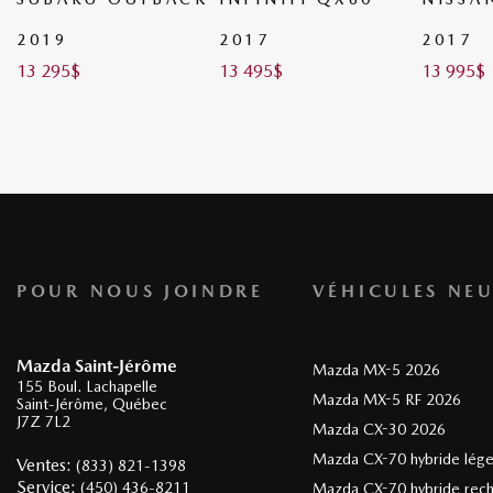
2019
2017
2017
13 295
$
13 495
$
13 995
$
POUR NOUS JOINDRE
VÉHICULES NEU
Mazda Saint-Jérôme
Mazda MX-5 2026
155 Boul. Lachapelle
Mazda MX-5 RF 2026
Saint-Jérôme
,
Québec
J7Z 7L2
Mazda CX-30 2026
Mazda CX-70 hybride lég
Ventes:
(833) 821-1398
Service:
(450) 436-8211
Mazda CX-70 hybride rec