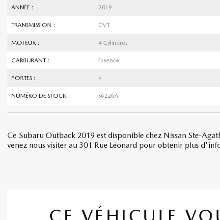
ANNÉE :
2019
TRANSMISSION :
CVT
MOTEUR :
4 Cylindres
CARBURANT :
Essence
PORTES :
4
NUMÉRO DE STOCK :
S6226A
Ce Subaru Outback 2019 est disponible chez Nissan Ste-Agath
venez nous visiter au 301 Rue Léonard pour obtenir plus d'infor
CE VÉHICULE VO