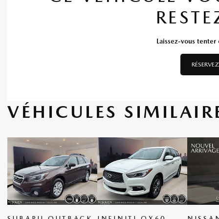
RESTE
Laissez-vous tenter e
RÉSERVEZ
VÉHICULES SIMILAIR
SUBARU OUTBACK
INFINITI QX60
NISSA