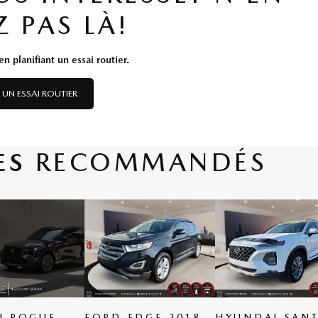
Z PAS LÀ!
n planifiant un essai routier.
 UN ESSAI ROUTIER
ES
RECOMMANDÉS
N ROGUE
FORD EDGE 2018
HYUNDAI SAN