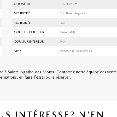
ODOMÈTRE:
177 157 km
MOTRICITÉ :
Traction intégrale
MOTEUR (L) :
2.5
COULEUR EXTÉRIEUR :
Brun (AM)
COULEUR INTÉRIEUR:
Noir
NIV :
4S4BSDDCXK3205143
e à Sainte-Agathe-des-Monts. Contactez notre équipe des vente
mations, en faire l'essai ou le réserver.
US INTÉRESSE? N’EN