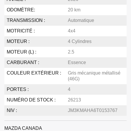
ODOMÈTRE:
20 km
TRANSMISSION :
Automatique
MOTRICITÉ :
4x4
MOTEUR :
4 Cylindres
MOTEUR (L) :
2.5
CARBURANT :
Essence
COULEUR EXTÉRIEUR :
Gris mécanique métallisé
(46G)
PORTES :
4
NUMÉRO DE STOCK :
26213
NIV :
JM3KMAHA6T0153767
MAZDA CANADA