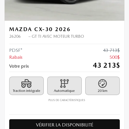
MAZDA CX-30 2026
26206
– GT TI AVEC MOTEUR TURBO
PDSF*
43 713
$
Rabais
500
$
43 213
$
Votre prix
Traction intégrale
Automatique
20 km
PLUS DE CARACTÉRISTIQUES
VÉRIFIER LA DISPONIBILITÉ