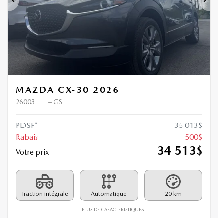
Précédent
Sui
MAZDA CX-30 2026
26003
– GS
PDSF*
35 013
$
Rabais
500
$
34 513
$
Votre prix
Traction intégrale
Automatique
20 km
PLUS DE CARACTÉRISTIQUES