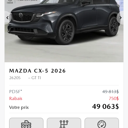
Précédent
Sui
MAZDA CX-5 2026
26205
– GT TI
PDSF*
49 813
$
Rabais
750
$
49 063
$
Votre prix