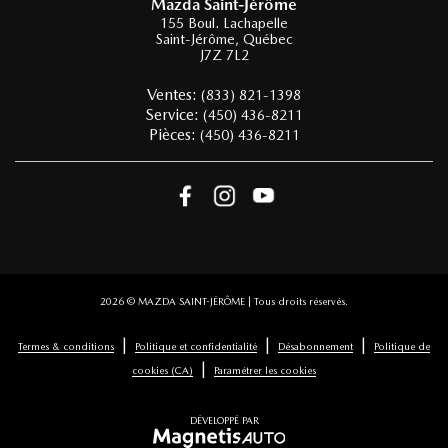
Mazda Saint-Jérôme
155 Boul. Lachapelle
Saint-Jérôme
,
Québec
J7Z 7L2
Ventes:
(833) 821-1398
Service:
(450) 436-8211
Pièces:
(450) 436-8211
2026 © MAZDA SAINT-JÉRÔME
| Tous droits réservés.
|
|
|
Termes & conditions
Politique et confidentialité
Désabonnement
Politique de
|
cookies (CA)
Paramétrer les cookies
DÉVELOPPÉ PAR