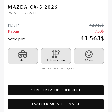
MAZDA CX-5 2026
26151
– GS TI
PDSF*
42 313
$
Rabais
750
$
41 563
$
Votre prix
4×4
Automatique
20 km
PLUS DE CARACTÉRISTIQUES
VÉRIFIER LA DISPONIBILITÉ
ÉVALUER MON ÉCHANGE