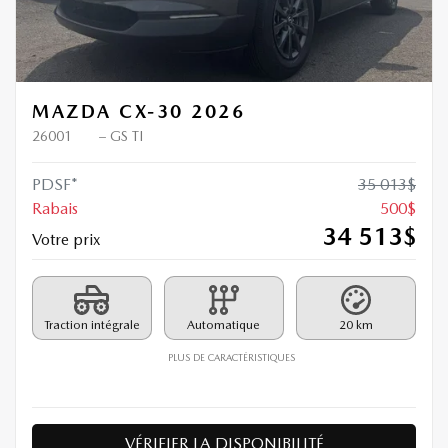
MAZDA CX-30 2026
26001
– GS TI
PDSF*
35 013
$
Rabais
500
$
34 513
$
Votre prix
Traction intégrale
Automatique
20 km
PLUS DE CARACTÉRISTIQUES
VÉRIFIER LA DISPONIBILITÉ