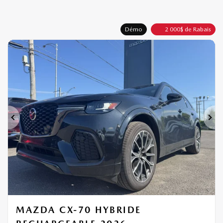
Démo
2 000
$
de Rabais
Précédent
Sui
MAZDA CX-70 HYBRIDE