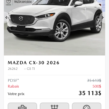
Précédent
Sui
MAZDA CX-30 2026
26262
– GS TI
PDSF*
35 613
$
Rabais
500
$
35 113
$
Votre prix