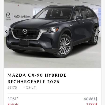
Précédent
Sui
MAZDA CX-90 HYBRIDE
RECHARGEABLE 2026
26175
– GS-L TI
PDSF*
60 863
$
Rabais
2 000
$