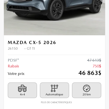
Précédent
Sui
MAZDA CX-5 2026
26150
– GT TI
PDSF*
47 613
$
Rabais
750
$
46 863
$
Votre prix
4×4
Automatique
20 km
PLUS DE CARACTÉRISTIQUES