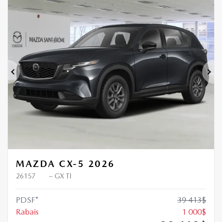
Précédent
Sui
MAZDA CX-5 2026
26157
– GX TI
PDSF*
39 413
$
Rabais
1 000
$