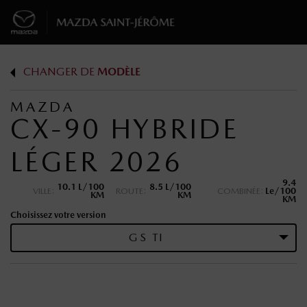
CHANGER DE
MODÈLE
MAZDA
CX-90 HYBRIDE
LÉGER 2026
9.4
10.1 L/100
8.5 L/100
VILLE:
ROUTE:
COMBINÉE:
Le/100
KM
KM
KM
Choisissez votre version
GS TI