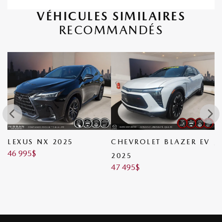
VÉHICULES SIMILAIRES
RECOMMANDÉS
E
LEXUS NX 2025
CHEVROLET BLAZER EV
J
46 995
$
2025
2
47 495
$
4