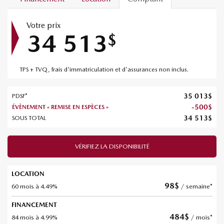
Votre prix
34 513
$
TPS + TVQ, frais d'immatriculation et d'assurances non inclus.
35 013
$
PDSF*
-
500
$
ÉVÈNEMENT « REMISE EN ESPÈCES »
34 513
$
SOUS TOTAL
VÉRIFIEZ LA DISPONIBILITÉ
LOCATION
98
$
60 mois à 4.49%
/ semaine*
FINANCEMENT
484
$
84 mois à 4.99%
/ mois*