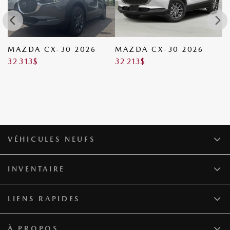
MAZDA CX-30 2026
MAZDA CX-30 2026
M
32 313
$
32 213
$
3
VÉHICULES NEUFS
INVENTAIRE
LIENS RAPIDES
À PROPOS