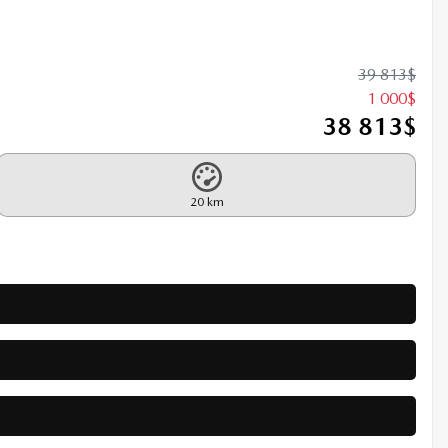
39 813
$
1 000
$
38 813
$
20 km