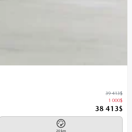
39 413
$
1 000
$
38 413
$
20 km