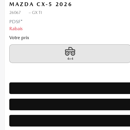
MAZDA CX-5 2026
26067
– GX TI
PDSF*
Rabais
Votre prix
4×4