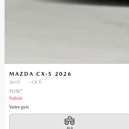
MAZDA CX-5 2026
26157
– GX TI
PDSF*
Rabais
Votre prix
4×4