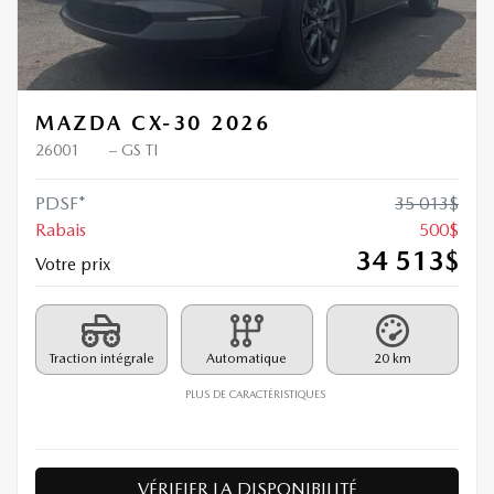
MAZDA CX-30 2026
26001
– GS TI
PDSF*
35 013
$
Rabais
500
$
34 513
$
Votre prix
Traction intégrale
Automatique
20 km
PLUS DE CARACTÉRISTIQUES
VÉRIFIER LA DISPONIBILITÉ