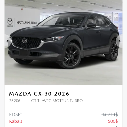
Précédent
Sui
MAZDA CX-30 2026
26206
– GT TI AVEC MOTEUR TURBO
PDSF*
43 713
$
Rabais
500
$