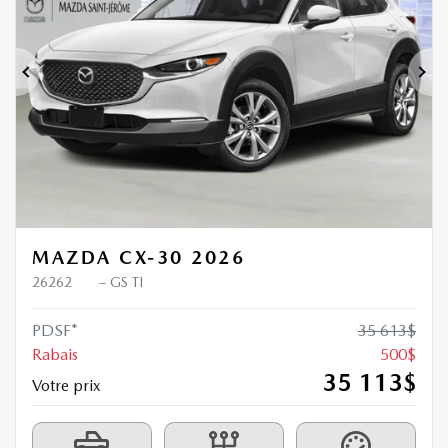
Précédent
Sui
MAZDA CX-30 2026
26262
– GS TI
PDSF*
35 613
$
Rabais
500
$
35 113
$
Votre prix