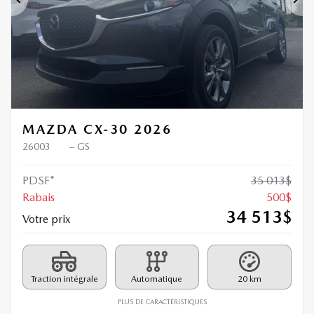
Précédent
Sui
MAZDA CX-30 2026
26003
– GS
PDSF*
35 013
$
Rabais
500
$
34 513
$
Votre prix
Traction intégrale
Automatique
20 km
PLUS DE CARACTÉRISTIQUES